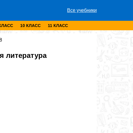
Все учебники
 КЛАСС
10 КЛАСС
11 КЛАСС
8
я литература