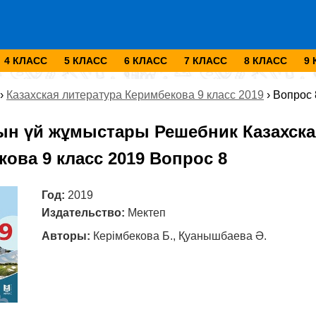
4 КЛАСС
5 КЛАСС
6 КЛАСС
7 КЛАСС
8 КЛАСС
9
›
Казахская литература Керимбекова 9 класс 2019
›
Вопрос 
ын үй жұмыстары Решебник Казахска
ова 9 класс 2019 Вопрос 8
Год:
2019
Издательство:
Мектеп
Авторы:
Керімбекова Б., Қуанышбаева Ә.