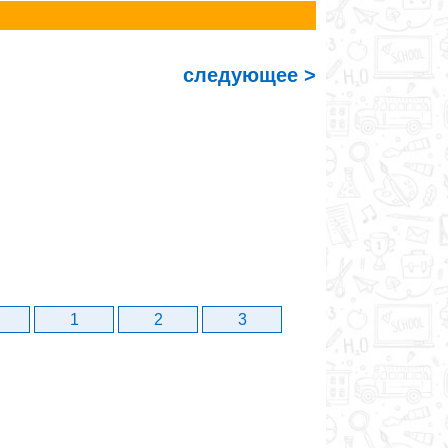
следующее >
1
2
3