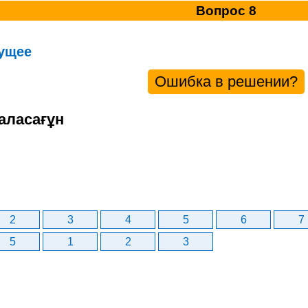
Вопрос 8
ущее
Ошибка в решении?
аласағұн
2
3
4
5
6
7
5
1
2
3