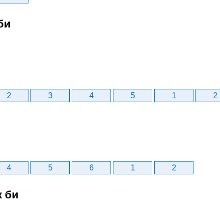
би
2
3
4
5
1
2
4
5
6
1
2
к би