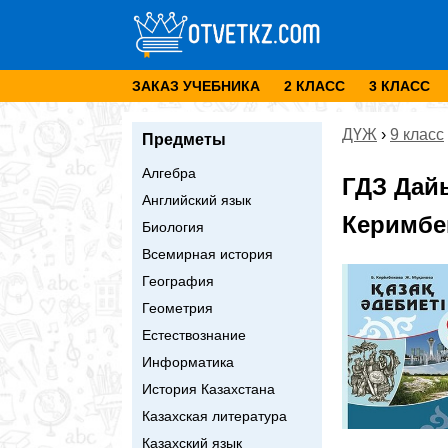
ЗАКАЗ УЧЕБНИКА
2 КЛАСС
3 КЛАСС
ДҮЖ
›
9 класс
Предметы
Алгебра
ГДЗ Дай
Английский язык
Керимбек
Биология
Всемирная история
География
Геометрия
Естествознание
Информатика
История Казахстана
Казахская литература
Казахский язык