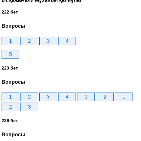
24.Қажығали Мұханбетқалиұлы
222 бет
Вопросы
1
2
3
4
5
223 бет
Вопросы
1
2
3
4
1
2
1
2
3
229 бет
Вопросы