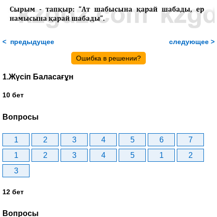
< предыдущее
следующее >
Ошибка в решении?
1.Жүсіп Баласағұн
10 бет
Вопросы
1
2
3
4
5
6
7
1
2
3
4
5
1
2
3
12 бет
Вопросы