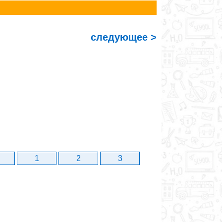
следующее >
1
2
3