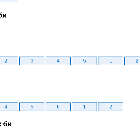
би
2
3
4
5
1
2
4
5
6
1
2
к би