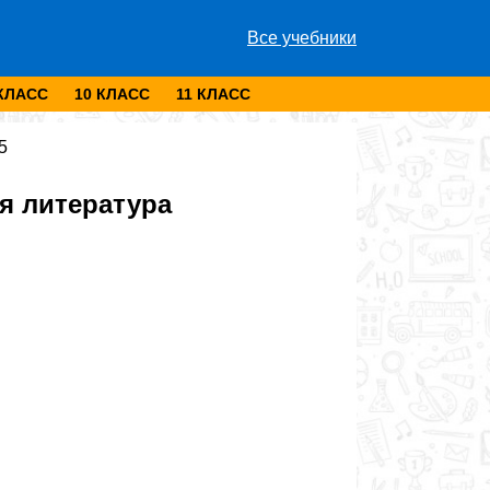
Все учебники
 КЛАСС
10 КЛАСС
11 КЛАСС
5
я литература