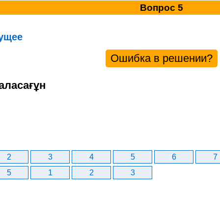
Вопрос 5
ущее
Ошибка в решении?
аласағұн
2
3
4
5
6
7
5
1
2
3