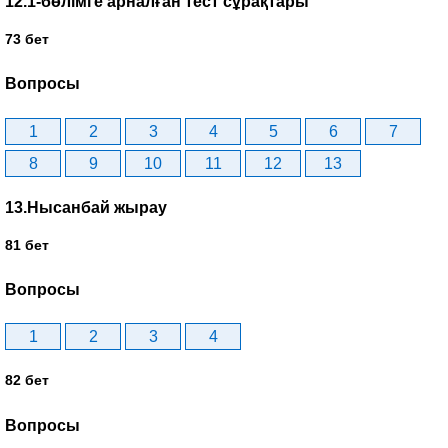
12.1-бөлімге арналған тест сұрақтары
73 бет
Вопросы
1
2
3
4
5
6
7
8
9
10
11
12
13
13.Нысанбай жырау
81 бет
Вопросы
1
2
3
4
82 бет
Вопросы