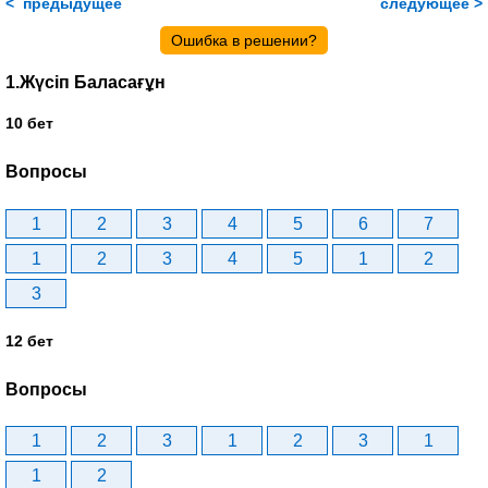
< предыдущее
следующее >
Ошибка в решении?
1.Жүсіп Баласағұн
10 бет
Вопросы
1
2
3
4
5
6
7
1
2
3
4
5
1
2
3
12 бет
Вопросы
1
2
3
1
2
3
1
1
2