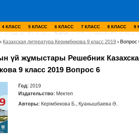
4 КЛАСС
5 КЛАСС
6 КЛАСС
7 КЛАСС
8 КЛАСС
9
›
Казахская литература Керимбекова 9 класс 2019
›
Вопрос 
ын үй жұмыстары Решебник Казахска
ова 9 класс 2019 Вопрос 6
Год:
2019
Издательство:
Мектеп
Авторы:
Керімбекова Б., Қуанышбаева Ә.