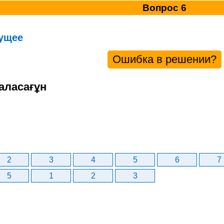
Вопрос 6
ущее
Ошибка в решении?
аласағұн
2
3
4
5
6
7
5
1
2
3