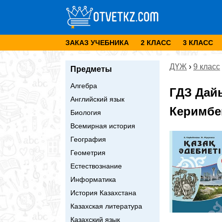
ЗАКАЗ УЧЕБНИКА
2 КЛАСС
3 КЛАСС
ДҮЖ
›
9 класс
Предметы
Алгебра
ГДЗ Дай
Английский язык
Керимбек
Биология
Всемирная история
География
Геометрия
Естествознание
Информатика
История Казахстана
Казахская литература
Казахский язык