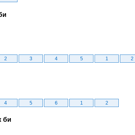
би
2
3
4
5
1
2
4
5
6
1
2
к би