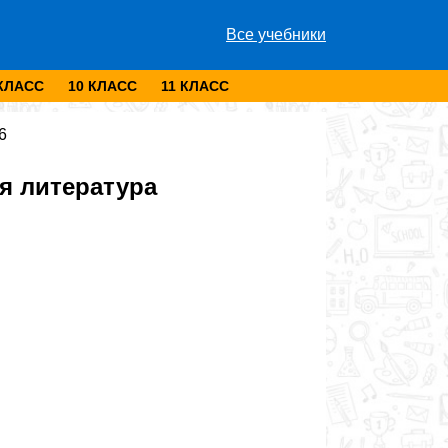
Все учебники
 КЛАСС
10 КЛАСС
11 КЛАСС
6
я литература