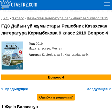
ДҮЖ
›
9 класс
›
Казахская литература Керимбекова 9 класс 2019
›
ГДЗ Дайын үй жұмыстары Решебник Казахская
литература Керимбекова 9 класс 2019 Вопрос 4
Год:
2019
Издательство:
Мектеп
Авторы:
Керімбекова Б., Қуанышбаева Ә.
Вопрос 4
< предыдущее
следующее >
Ошибка в решении?
1.Жүсіп Баласағұн