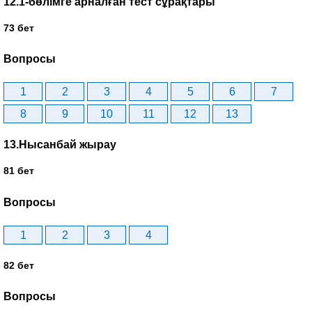
12.1-бөлімге арналған тест сұрақтары
73 бет
Вопросы
1
2
3
4
5
6
7
8
9
10
11
12
13
13.Нысанбай жырау
81 бет
Вопросы
1
2
3
4
82 бет
Вопросы