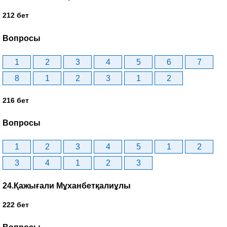
212 бет
Вопросы
1
2
3
4
5
6
7
8
1
2
3
1
2
216 бет
Вопросы
1
2
3
4
5
1
2
3
4
1
2
3
24.Қажығали Мұханбетқалиұлы
222 бет