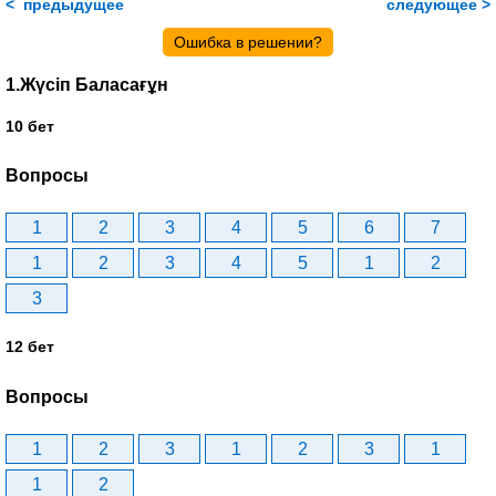
< предыдущее
следующее >
Ошибка в решении?
1.Жүсіп Баласағұн
10 бет
Вопросы
1
2
3
4
5
6
7
1
2
3
4
5
1
2
3
12 бет
Вопросы
1
2
3
1
2
3
1
1
2