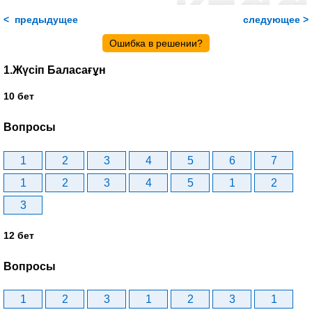
< предыдущее
следующее >
Ошибка в решении?
1.Жүсіп Баласағұн
10 бет
Вопросы
1
2
3
4
5
6
7
1
2
3
4
5
1
2
3
12 бет
Вопросы
1
2
3
1
2
3
1