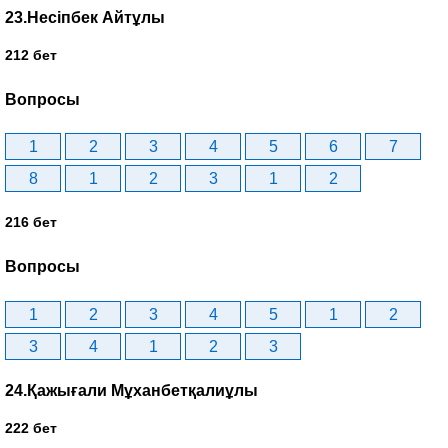
23.Несіпбек Айтұлы
212 бет
Вопросы
1
2
3
4
5
6
7
8
1
2
3
1
2
216 бет
Вопросы
1
2
3
4
5
1
2
3
4
1
2
3
24.Қажығали Мұханбетқалиұлы
222 бет