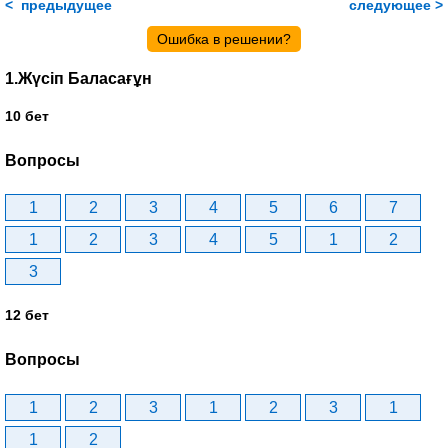
< предыдущее
следующее >
Ошибка в решении?
1.Жүсіп Баласағұн
10 бет
Вопросы
1
2
3
4
5
6
7
1
2
3
4
5
1
2
3
12 бет
Вопросы
1
2
3
1
2
3
1
1
2