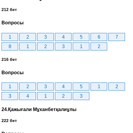
212 бет
Вопросы
1
2
3
4
5
6
7
8
1
2
3
1
2
216 бет
Вопросы
1
2
3
4
5
1
2
3
4
1
2
3
24.Қажығали Мұханбетқалиұлы
222 бет