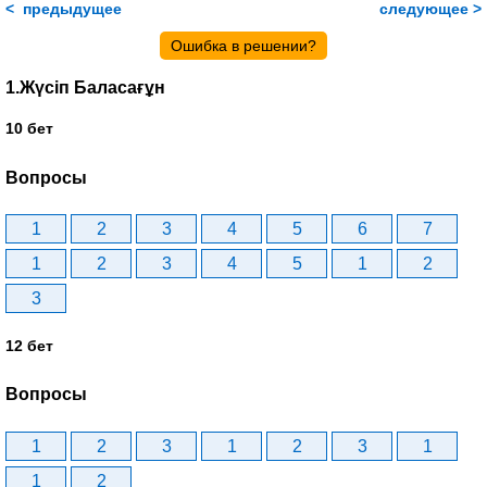
< предыдущее
следующее >
Ошибка в решении?
1.Жүсіп Баласағұн
10 бет
Вопросы
1
2
3
4
5
6
7
1
2
3
4
5
1
2
3
12 бет
Вопросы
1
2
3
1
2
3
1
1
2