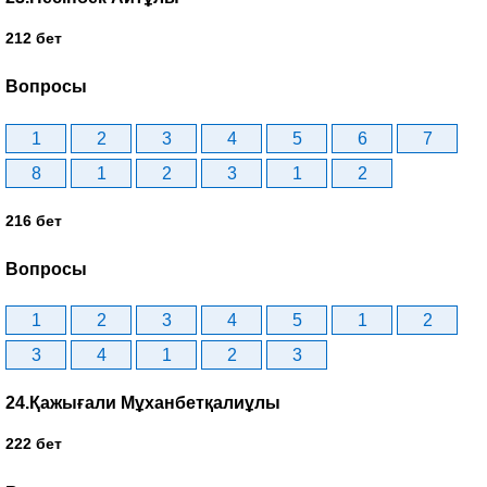
212 бет
Вопросы
1
2
3
4
5
6
7
8
1
2
3
1
2
216 бет
Вопросы
1
2
3
4
5
1
2
3
4
1
2
3
24.Қажығали Мұханбетқалиұлы
222 бет