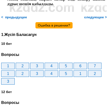
< предыдущее
следующее >
Ошибка в решении?
1.Жүсіп Баласағұн
10 бет
Вопросы
1
2
3
4
5
6
7
1
2
3
4
5
1
2
3
12 бет
Вопросы