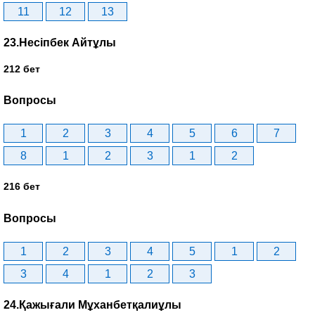
11
12
13
23.Несіпбек Айтұлы
212 бет
Вопросы
1
2
3
4
5
6
7
8
1
2
3
1
2
216 бет
Вопросы
1
2
3
4
5
1
2
3
4
1
2
3
24.Қажығали Мұханбетқалиұлы