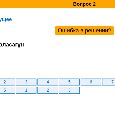
Вопрос 2
ущее
Ошибка в решении?
аласағұн
2
3
4
5
6
7
5
1
2
3