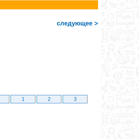
следующее >
1
2
3