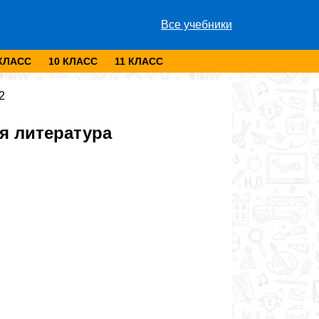
Все учебники
 КЛАСС
10 КЛАСС
11 КЛАСС
2
я литература