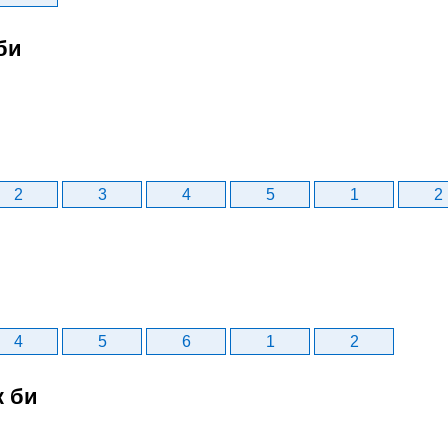
би
2
3
4
5
1
2
4
5
6
1
2
к би