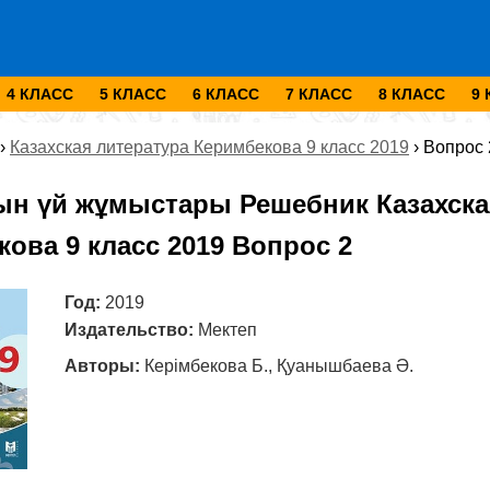
4 КЛАСС
5 КЛАСС
6 КЛАСС
7 КЛАСС
8 КЛАСС
9
›
Казахская литература Керимбекова 9 класс 2019
›
Вопрос 
ын үй жұмыстары Решебник Казахска
ова 9 класс 2019 Вопрос 2
Год:
2019
Издательство:
Мектеп
Авторы:
Керімбекова Б., Қуанышбаева Ә.