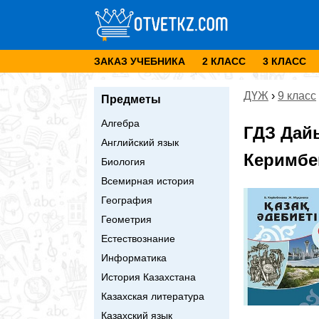
ЗАКАЗ УЧЕБНИКА
2 КЛАСС
3 КЛАСС
ДҮЖ
›
9 класс
Предметы
Алгебра
ГДЗ Дай
Английский язык
Керимбек
Биология
Всемирная история
География
Геометрия
Естествознание
Информатика
История Казахстана
Казахская литература
Казахский язык