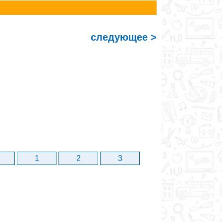
следующее >
1
2
3