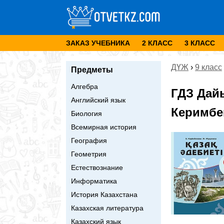
ЗАКАЗ УЧЕБНИКА
2 КЛАСС
3 КЛАСС
ДҮЖ
›
9 класс
Предметы
Алгебра
ГДЗ Дай
Английский язык
Керимбек
Биология
Всемирная история
География
Геометрия
Естествознание
Информатика
История Казахстана
Казахская литература
Казахский язык