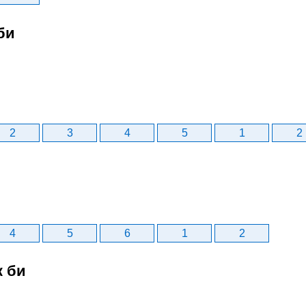
би
2
3
4
5
1
2
4
5
6
1
2
к би