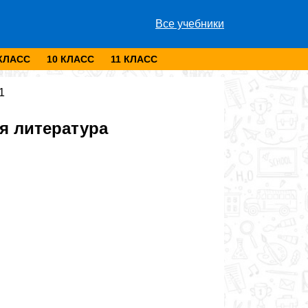
Все учебники
 КЛАСС
10 КЛАСС
11 КЛАСС
1
я литература