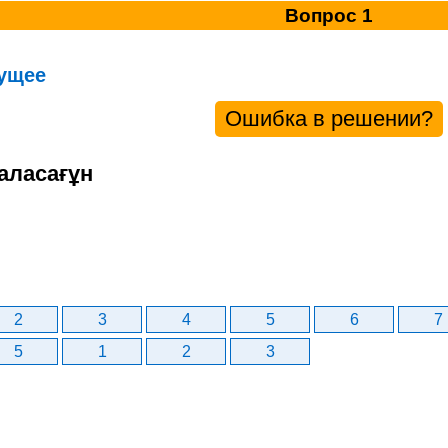
Вопрос 1
ущее
Ошибка в решении?
аласағұн
2
3
4
5
6
7
5
1
2
3