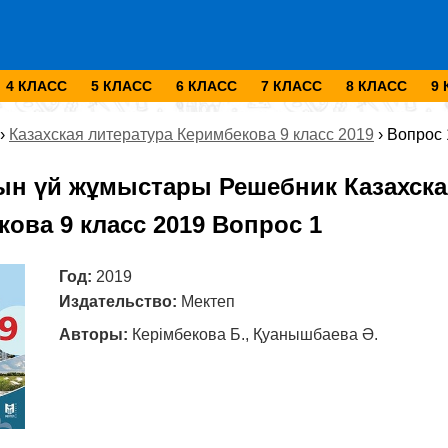
4 КЛАСС
5 КЛАСС
6 КЛАСС
7 КЛАСС
8 КЛАСС
9
›
Казахская литература Керимбекова 9 класс 2019
›
Вопрос 
ын үй жұмыстары Решебник Казахска
ова 9 класс 2019 Вопрос 1
Год:
2019
Издательство:
Мектеп
Авторы:
Керімбекова Б., Қуанышбаева Ә.