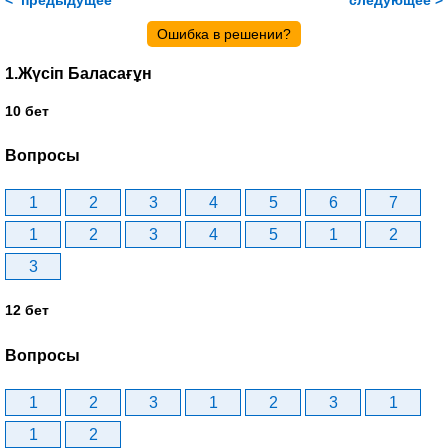
< предыдущее
следующее >
Ошибка в решении?
1.Жүсіп Баласағұн
10 бет
Вопросы
1
2
3
4
5
6
7
1
2
3
4
5
1
2
3
12 бет
Вопросы
1
2
3
1
2
3
1
1
2