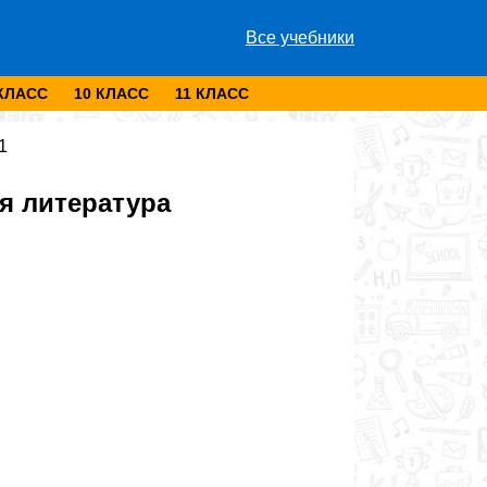
Все учебники
 КЛАСС
10 КЛАСС
11 КЛАСС
1
я литература