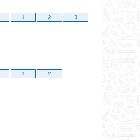
1
2
3
1
2