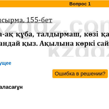
Вопрос 1
ущее
Ошибка в решении?
аласағұн