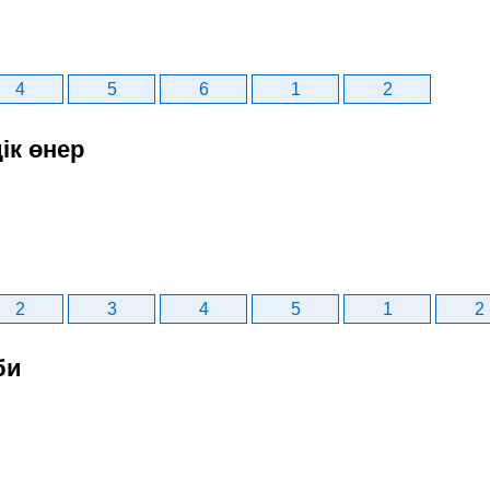
4
5
6
1
2
ік өнер
2
3
4
5
1
2
би