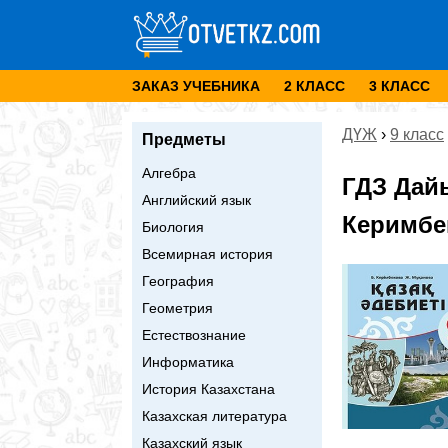
ЗАКАЗ УЧЕБНИКА
2 КЛАСС
3 КЛАСС
ДҮЖ
›
9 класс
Предметы
Алгебра
ГДЗ Дай
Английский язык
Керимбек
Биология
Всемирная история
География
Геометрия
Естествознание
Информатика
История Казахстана
Казахская литература
Казахский язык