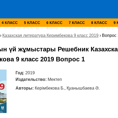
4 КЛАСС
5 КЛАСС
6 КЛАСС
7 КЛАСС
8 КЛАСС
9
›
Казахская литература Керимбекова 9 класс 2019
›
Вопрос 
ын үй жұмыстары Решебник Казахска
ова 9 класс 2019 Вопрос 1
Год:
2019
Издательство:
Мектеп
Авторы:
Керімбекова Б., Қуанышбаева Ә.