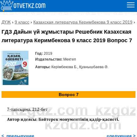
ДҮЖ
›
9 класс
›
Казахская литература Керимбекова 9 класс 2019
›
ГДЗ Дайын үй жұмыстары Решебник Казахская
литература Керимбекова 9 класс 2019 Вопрос 7
Год:
2019
Издательство:
Мектеп
Авторы:
Керімбекова Б., Қуанышбаева Ә.
Вопрос 7
< предыдущее
следующее >