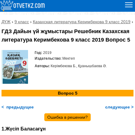
ДҮЖ
›
9 класс
›
Казахская литература Керимбекова 9 класс 2019
›
ГДЗ Дайын үй жұмыстары Решебник Казахская
литература Керимбекова 9 класс 2019 Вопрос 5
Год:
2019
Издательство:
Мектеп
Авторы:
Керімбекова Б., Қуанышбаева Ә.
Вопрос 5
< предыдущее
следующее >
Ошибка в решении?
1.Жүсіп Баласағұн