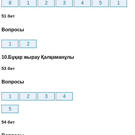
8
1
2
3
4
5
1
51 бет
Вопросы
1
2
10.Бұқар жырау Қалқаманұлы
53 бет
Вопросы
1
2
3
4
5
54 бет