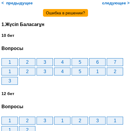
< предыдущее
следующее >
Ошибка в решении?
1.Жүсіп Баласағұн
10 бет
Вопросы
1
2
3
4
5
6
7
1
2
3
4
5
1
2
3
12 бет
Вопросы
1
2
3
1
2
3
1
1
2