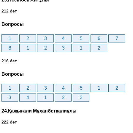
212 бет
Вопросы
1
2
3
4
5
6
7
8
1
2
3
1
2
216 бет
Вопросы
1
2
3
4
5
1
2
3
4
1
2
3
24.Қажығали Мұханбетқалиұлы
222 бет