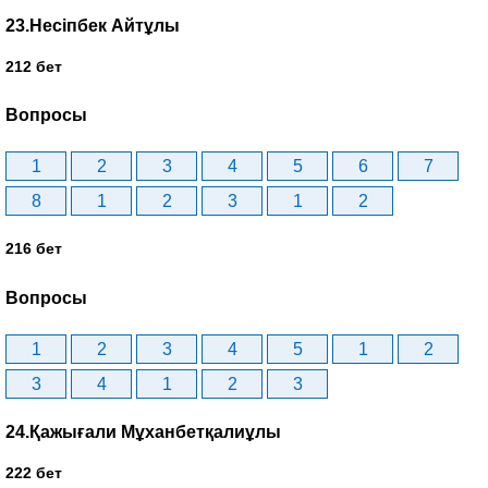
23.Несіпбек Айтұлы
212 бет
Вопросы
1
2
3
4
5
6
7
8
1
2
3
1
2
216 бет
Вопросы
1
2
3
4
5
1
2
3
4
1
2
3
24.Қажығали Мұханбетқалиұлы
222 бет