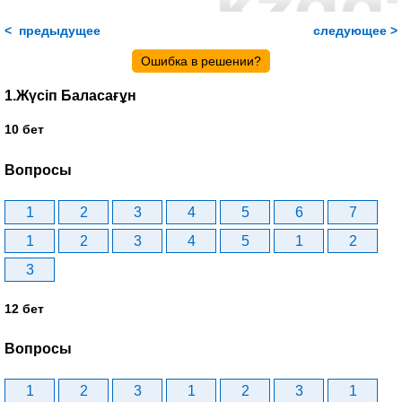
< предыдущее
следующее >
Ошибка в решении?
1.Жүсіп Баласағұн
10 бет
Вопросы
1
2
3
4
5
6
7
1
2
3
4
5
1
2
3
12 бет
Вопросы
1
2
3
1
2
3
1