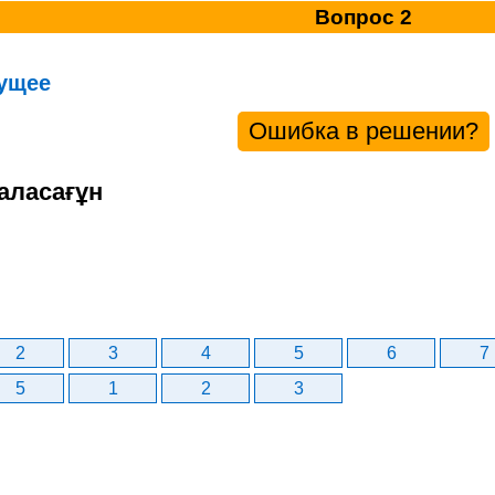
Вопрос 2
ущее
Ошибка в решении?
аласағұн
2
3
4
5
6
7
5
1
2
3