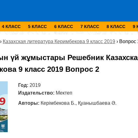
4 КЛАСС
5 КЛАСС
6 КЛАСС
7 КЛАСС
8 КЛАСС
9
›
Казахская литература Керимбекова 9 класс 2019
›
Вопрос 
ын үй жұмыстары Решебник Казахска
ова 9 класс 2019 Вопрос 2
Год:
2019
Издательство:
Мектеп
Авторы:
Керімбекова Б., Қуанышбаева Ә.