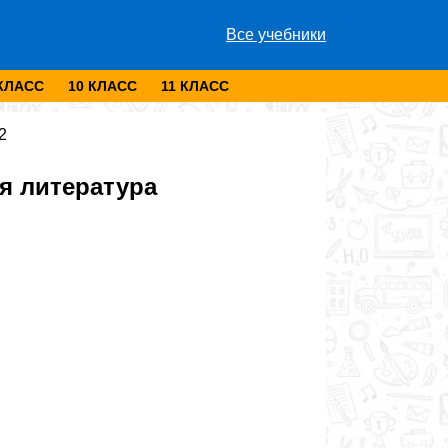
Все учебники
 КЛАСС
10 КЛАСС
11 КЛАСС
2
я литература