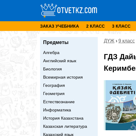
ЗАКАЗ УЧЕБНИКА
2 КЛАСС
3 КЛАСС
ДҮЖ
›
9 класс
Предметы
Алгебра
ГДЗ Дай
Английский язык
Керимбек
Биология
Всемирная история
География
Геометрия
Естествознание
Информатика
История Казахстана
Казахская литература
Казахский язык