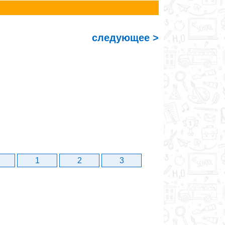
следующее >
1
2
3