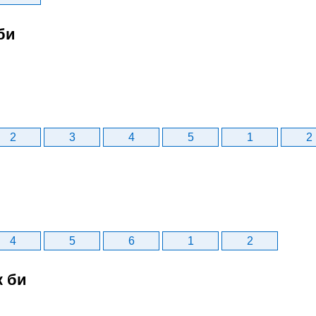
би
2
3
4
5
1
2
4
5
6
1
2
к би