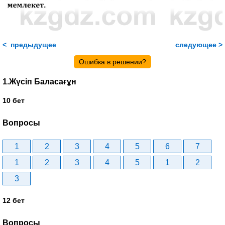
< предыдущее
следующее >
Ошибка в решении?
1.Жүсіп Баласағұн
10 бет
Вопросы
1
2
3
4
5
6
7
1
2
3
4
5
1
2
3
12 бет
Вопросы