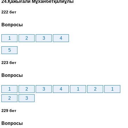
24.Қажығали Мұханбетқалиұлы
222 бет
Вопросы
1
2
3
4
5
223 бет
Вопросы
1
2
3
4
1
2
1
2
3
229 бет
Вопросы