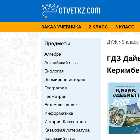
ЗАКАЗ УЧЕБНИКА
2 КЛАСС
3 КЛАСС
ДҮЖ
›
9 класс
Предметы
Алгебра
ГДЗ Дай
Английский язык
Керимбек
Биология
Всемирная история
География
Геометрия
Естествознание
Информатика
История Казахстана
Казахская литература
Казахский язык