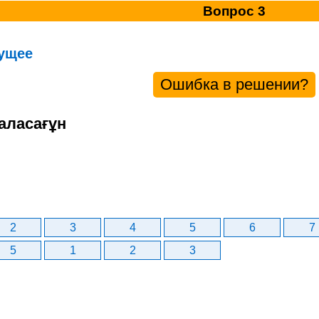
Вопрос 3
ущее
Ошибка в решении?
аласағұн
2
3
4
5
6
7
5
1
2
3