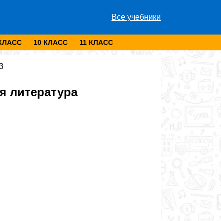
Все учебники
 КЛАСС
10 КЛАСС
11 КЛАСС
3
я литература