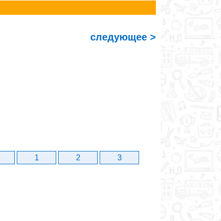
следующее >
1
2
3