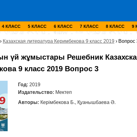
4 КЛАСС
5 КЛАСС
6 КЛАСС
7 КЛАСС
8 КЛАСС
9
›
Казахская литература Керимбекова 9 класс 2019
›
Вопрос 
ын үй жұмыстары Решебник Казахска
ова 9 класс 2019 Вопрос 3
Год:
2019
Издательство:
Мектеп
Авторы:
Керімбекова Б., Қуанышбаева Ә.