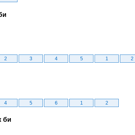
би
2
3
4
5
1
2
4
5
6
1
2
к би