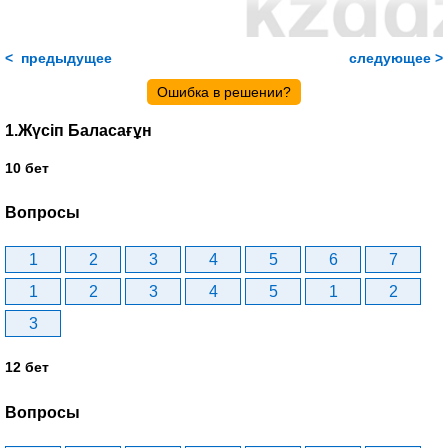
< предыдущее
следующее >
Ошибка в решении?
1.Жүсіп Баласағұн
10 бет
Вопросы
1
2
3
4
5
6
7
1
2
3
4
5
1
2
3
12 бет
Вопросы