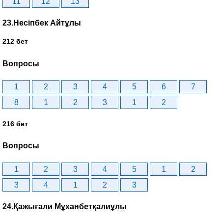
11
12
13
23.Несіпбек Айтұлы
212 бет
Вопросы
1
2
3
4
5
6
7
8
1
2
3
1
2
216 бет
Вопросы
1
2
3
4
5
1
2
3
4
1
2
3
24.Қажығали Мұханбетқалиұлы