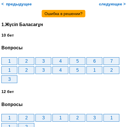
< предыдущее
следующее >
Ошибка в решении?
1.Жүсіп Баласағұн
10 бет
Вопросы
1
2
3
4
5
6
7
1
2
3
4
5
1
2
3
12 бет
Вопросы
1
2
3
1
2
3
1
1
2