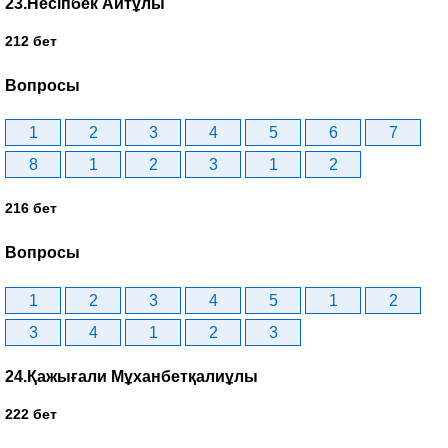
23.Несіпбек Айтұлы
212 бет
Вопросы
1
2
3
4
5
6
7
8
1
2
3
1
2
216 бет
Вопросы
1
2
3
4
5
1
2
3
4
1
2
3
24.Қажығали Мұханбетқалиұлы
222 бет