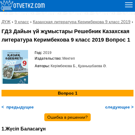
ДҮЖ
›
9 класс
›
Казахская литература Керимбекова 9 класс 2019
›
ГДЗ Дайын үй жұмыстары Решебник Казахская
литература Керимбекова 9 класс 2019 Вопрос 1
Год:
2019
Издательство:
Мектеп
Авторы:
Керімбекова Б., Қуанышбаева Ә.
Вопрос 1
< предыдущее
следующее >
Ошибка в решении?
1.Жүсіп Баласағұн