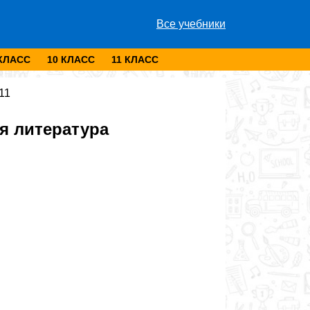
Все учебники
 КЛАСС
10 КЛАСС
11 КЛАСС
11
я литература