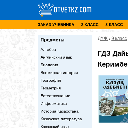
ЗАКАЗ УЧЕБНИКА
2 КЛАСС
3 КЛАСС
ДҮЖ
›
9 класс
Предметы
Алгебра
ГДЗ Дай
Английский язык
Керимбек
Биология
Всемирная история
География
Геометрия
Естествознание
Информатика
История Казахстана
Казахская литература
Казахский язык