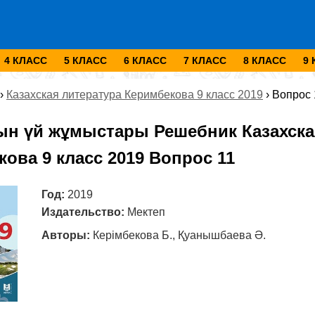
4 КЛАСС
5 КЛАСС
6 КЛАСС
7 КЛАСС
8 КЛАСС
9
›
Казахская литература Керимбекова 9 класс 2019
›
Вопрос 
ын үй жұмыстары Решебник Казахска
ова 9 класс 2019 Вопрос 11
Год:
2019
Издательство:
Мектеп
Авторы:
Керімбекова Б., Қуанышбаева Ә.