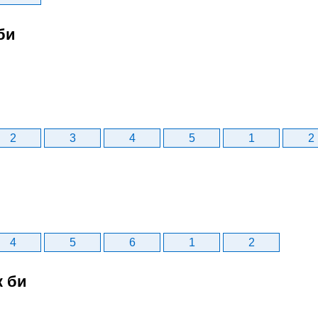
би
2
3
4
5
1
2
4
5
6
1
2
к би