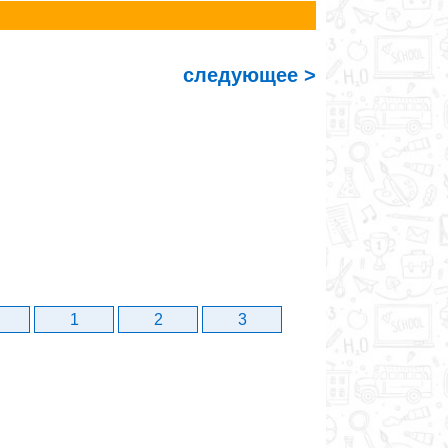
следующее >
1
2
3