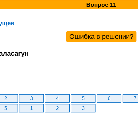
Вопрос 11
ущее
Ошибка в решении?
аласағұн
2
3
4
5
6
7
5
1
2
3