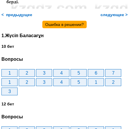
< предыдущее
следующее >
Ошибка в решении?
1.Жүсіп Баласағұн
10 бет
Вопросы
1
2
3
4
5
6
7
1
2
3
4
5
1
2
3
12 бет
Вопросы