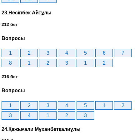
23.Несіпбек Айтұлы
212 бет
Вопросы
1
2
3
4
5
6
7
8
1
2
3
1
2
216 бет
Вопросы
1
2
3
4
5
1
2
3
4
1
2
3
24.Қажығали Мұханбетқалиұлы