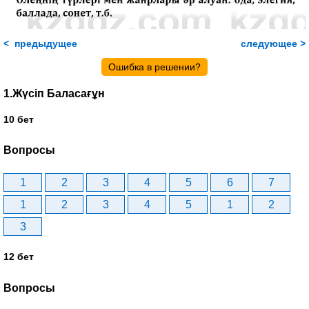
< предыдущее
следующее >
Ошибка в решении?
1.Жүсіп Баласағұн
10 бет
Вопросы
1
2
3
4
5
6
7
1
2
3
4
5
1
2
3
12 бет
Вопросы