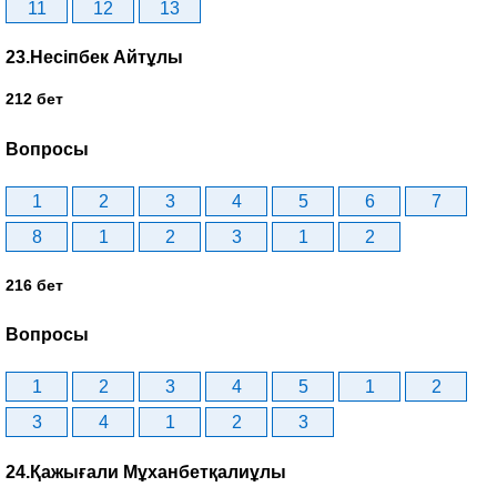
11
12
13
23.Несіпбек Айтұлы
212 бет
Вопросы
1
2
3
4
5
6
7
8
1
2
3
1
2
216 бет
Вопросы
1
2
3
4
5
1
2
3
4
1
2
3
24.Қажығали Мұханбетқалиұлы