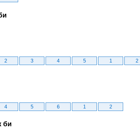
би
2
3
4
5
1
2
4
5
6
1
2
к би