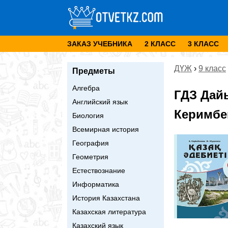
ЗАКАЗ УЧЕБНИКА
2 КЛАСС
3 КЛАСС
ДҮЖ
›
9 класс
Предметы
Алгебра
ГДЗ Дай
Английский язык
Керимбек
Биология
Всемирная история
География
Геометрия
Естествознание
Информатика
История Казахстана
Казахская литература
Казахский язык