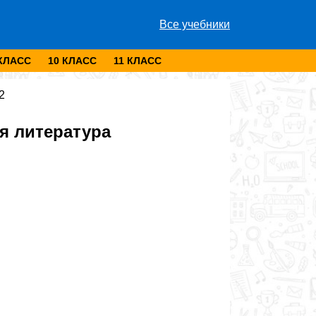
Все учебники
 КЛАСС
10 КЛАСС
11 КЛАСС
2
я литература