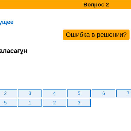
Вопрос 2
ущее
Ошибка в решении?
аласағұн
2
3
4
5
6
7
5
1
2
3