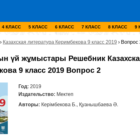
4 КЛАСС
5 КЛАСС
6 КЛАСС
7 КЛАСС
8 КЛАСС
9
›
Казахская литература Керимбекова 9 класс 2019
›
Вопрос 
ын үй жұмыстары Решебник Казахска
ова 9 класс 2019 Вопрос 2
Год:
2019
Издательство:
Мектеп
Авторы:
Керімбекова Б., Қуанышбаева Ә.