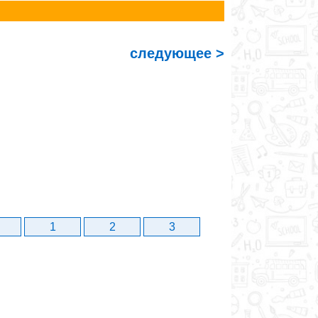
следующее >
1
2
3