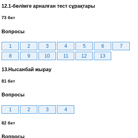
12.1-бөлімге арналған тест сұрақтары
73 бет
Вопросы
1
2
3
4
5
6
7
8
9
10
11
12
13
13.Нысанбай жырау
81 бет
Вопросы
1
2
3
4
82 бет
Вопросы