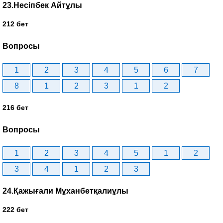
23.Несіпбек Айтұлы
212 бет
Вопросы
1
2
3
4
5
6
7
8
1
2
3
1
2
216 бет
Вопросы
1
2
3
4
5
1
2
3
4
1
2
3
24.Қажығали Мұханбетқалиұлы
222 бет