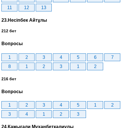
11
12
13
23.Несіпбек Айтұлы
212 бет
Вопросы
1
2
3
4
5
6
7
8
1
2
3
1
2
216 бет
Вопросы
1
2
3
4
5
1
2
3
4
1
2
3
24.Қажығали Мұханбетқалиұлы