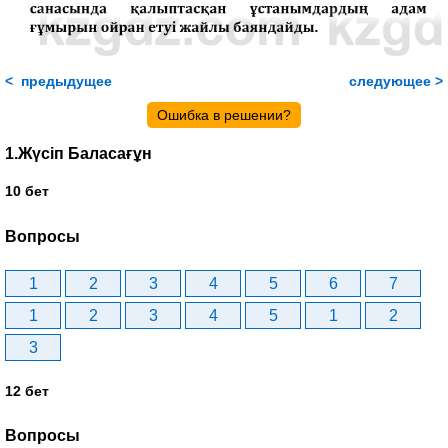
< предыдущее
следующее >
Ошибка в решении?
1.Жүсіп Баласағұн
10 бет
Вопросы
1
2
3
4
5
6
7
1
2
3
4
5
1
2
3
12 бет
Вопросы