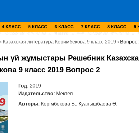
4 КЛАСС
5 КЛАСС
6 КЛАСС
7 КЛАСС
8 КЛАСС
9
›
Казахская литература Керимбекова 9 класс 2019
›
Вопрос 
ын үй жұмыстары Решебник Казахска
ова 9 класс 2019 Вопрос 2
Год:
2019
Издательство:
Мектеп
Авторы:
Керімбекова Б., Қуанышбаева Ә.