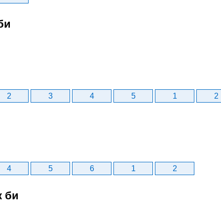
би
2
3
4
5
1
2
4
5
6
1
2
к би