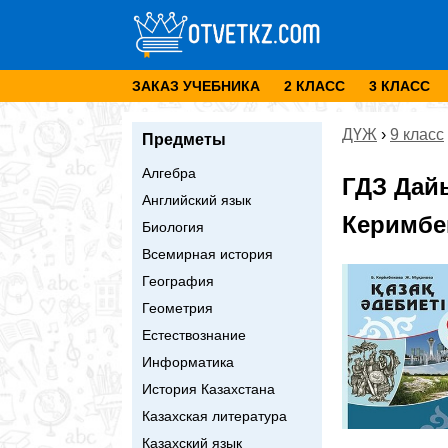
ЗАКАЗ УЧЕБНИКА
2 КЛАСС
3 КЛАСС
ДҮЖ
›
9 класс
Предметы
Алгебра
ГДЗ Дай
Английский язык
Керимбек
Биология
Всемирная история
География
Геометрия
Естествознание
Информатика
История Казахстана
Казахская литература
Казахский язык