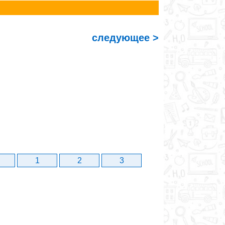
следующее >
1
2
3