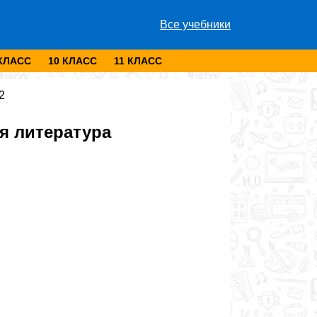
Все учебники
 КЛАСС
10 КЛАСС
11 КЛАСС
2
я литература