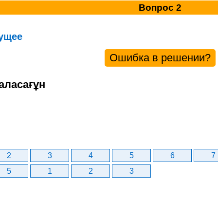
Вопрос 2
ущее
Ошибка в решении?
аласағұн
2
3
4
5
6
7
5
1
2
3