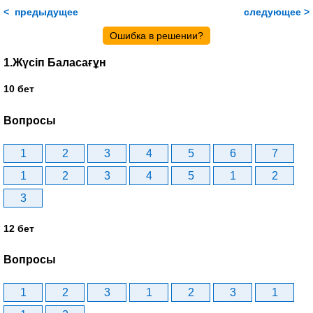
< предыдущее
следующее >
Ошибка в решении?
1.Жүсіп Баласағұн
10 бет
Вопросы
1
2
3
4
5
6
7
1
2
3
4
5
1
2
3
12 бет
Вопросы
1
2
3
1
2
3
1