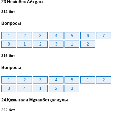
23.Несіпбек Айтұлы
212 бет
Вопросы
1
2
3
4
5
6
7
8
1
2
3
1
2
216 бет
Вопросы
1
2
3
4
5
1
2
3
4
1
2
3
24.Қажығали Мұханбетқалиұлы
222 бет