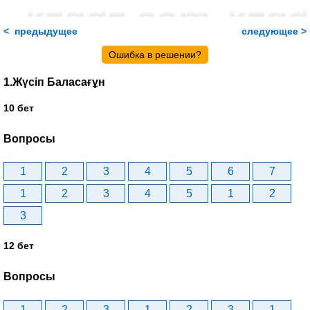
< предыдущее
следующее >
Ошибка в решении?
1.Жүсіп Баласағұн
10 бет
Вопросы
1
2
3
4
5
6
7
1
2
3
4
5
1
2
3
12 бет
Вопросы
1
2
3
1
2
3
1