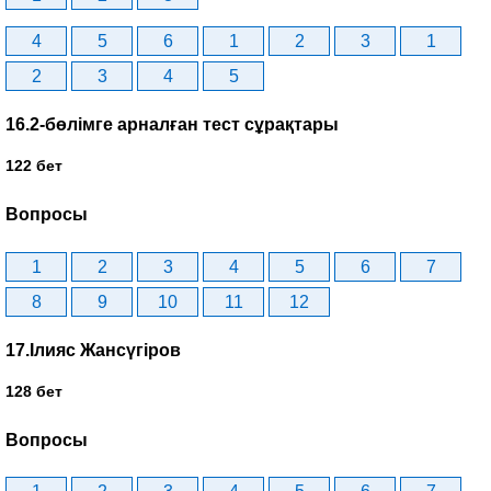
4
5
6
1
2
3
1
2
3
4
5
16.2-бөлімге арналған тест сұрақтары
122 бет
Вопросы
1
2
3
4
5
6
7
8
9
10
11
12
17.Ілияс Жансүгіров
128 бет
Вопросы