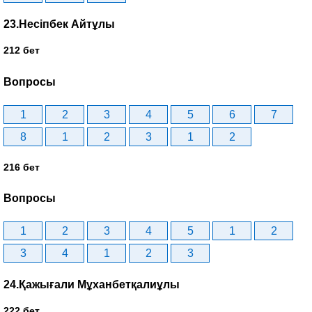
23.Несіпбек Айтұлы
212 бет
Вопросы
1
2
3
4
5
6
7
8
1
2
3
1
2
216 бет
Вопросы
1
2
3
4
5
1
2
3
4
1
2
3
24.Қажығали Мұханбетқалиұлы
222 бет