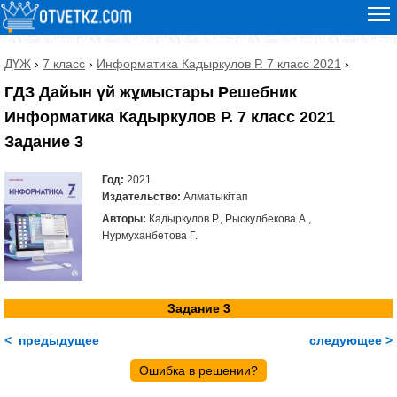
ДҮЖ
›
7 класс
›
Информатика Кадыркулов Р. 7 класс 2021
›
ГДЗ Дайын үй жұмыстары Решебник
Информатика Кадыркулов Р. 7 класс 2021
Задание 3
Год:
2021
Издательство:
Алматыкітап
Авторы:
Кадыркулов Р., Рыскулбекова А.,
Нурмуханбетова Г.
Задание 3
< предыдущее
следующее >
Ошибка в решении?