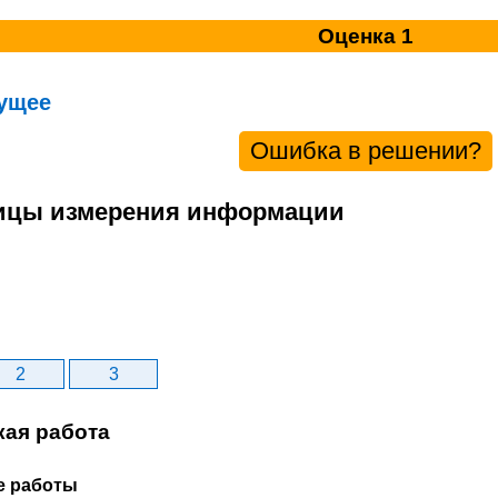
Оценка 1
ущее
Ошибка в решении?
ницы измерения информации
2
3
кая работа
е работы