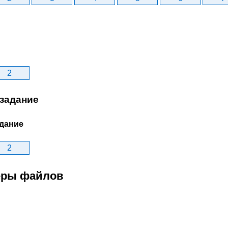
2
задание
дание
2
меры файлов