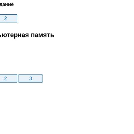
дание
2
пьютерная память
2
3