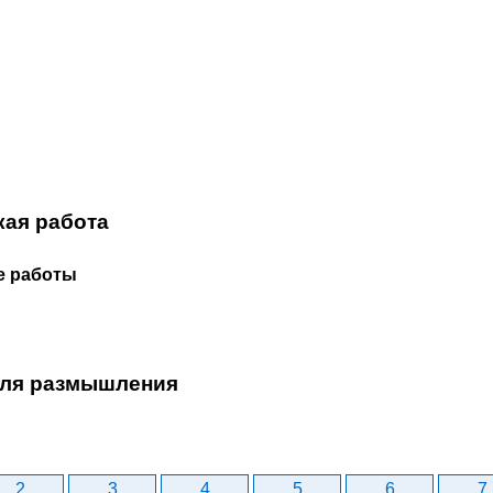
кая работа
е работы
ля размышления
2
3
4
5
6
7