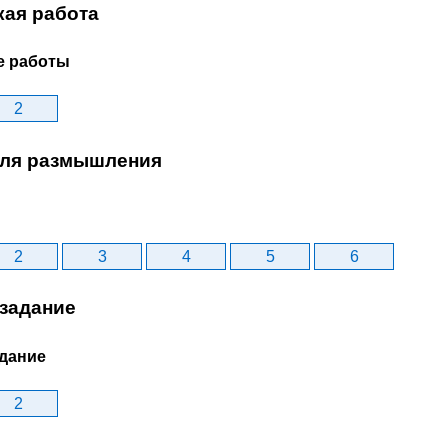
кая работа
е работы
2
ля размышления
2
3
4
5
6
задание
дание
2