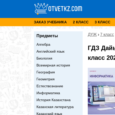
ЗАКАЗ УЧЕБНИКА
2 КЛАСС
3 КЛАСС
ДҮЖ
›
7 класс
Предметы
Алгебра
ГДЗ Дай
Английский язык
класс 20
Биология
Всемирная история
География
Геометрия
Естествознание
Информатика
История Казахстана
Казахская литература
Казахский язык