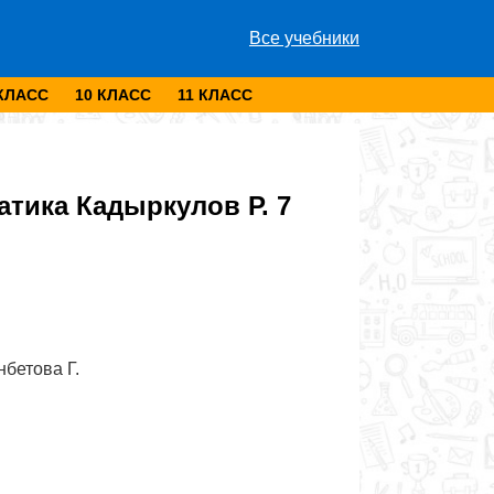
Все учебники
 КЛАСС
10 КЛАСС
11 КЛАСС
тика Кадыркулов Р. 7
нбетова Г.