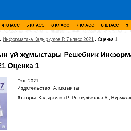
4 КЛАСС
5 КЛАСС
6 КЛАСС
7 КЛАСС
8 КЛАСС
9
›
Информатика Кадыркулов Р. 7 класс 2021
›
Оценка 1
ын үй жұмыстары Решебник Информа
21 Оценка 1
Год:
2021
Издательство:
Алматыкітап
Авторы:
Кадыркулов Р., Рыскулбекова А., Нурмуха