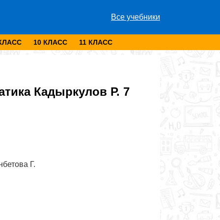
Все учебники
 КЛАСС
10 КЛАСС
11 КЛАСС
тика Кадыркулов Р. 7
нбетова Г.