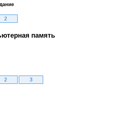
дание
2
пьютерная память
2
3