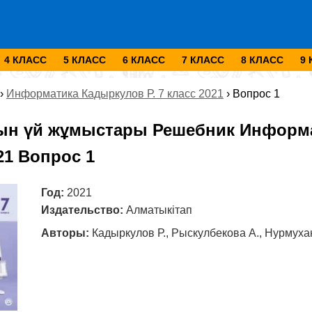
4 КЛАСС
5 КЛАСС
6 КЛАСС
7 КЛАСС
8 КЛАСС
9
›
Информатика Кадыркулов Р. 7 класс 2021
›
Вопрос 1
ын үй жұмыстары Решебник Информа
21 Вопрос 1
Год:
2021
Издательство:
Алматыкітап
Авторы:
Кадыркулов Р., Рыскулбекова А., Нурмуха