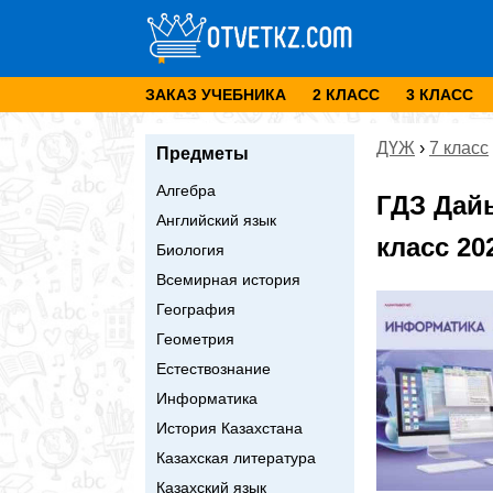
ЗАКАЗ УЧЕБНИКА
2 КЛАСС
3 КЛАСС
ДҮЖ
›
7 класс
Предметы
Алгебра
ГДЗ Дай
Английский язык
класс 20
Биология
Всемирная история
География
Геометрия
Естествознание
Информатика
История Казахстана
Казахская литература
Казахский язык