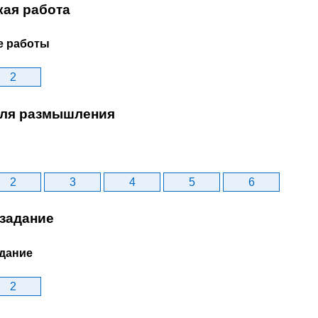
кая работа
е работы
2
ля размышления
2
3
4
5
6
задание
дание
2