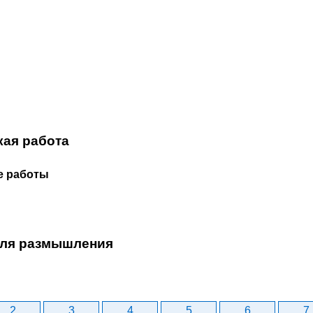
кая работа
е работы
ля размышления
2
3
4
5
6
7