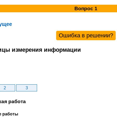
Вопрос 1
ущее
Ошибка в решении?
ницы измерения информации
2
3
кая работа
е работы