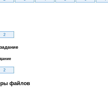
2
задание
дание
2
меры файлов