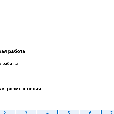
кая работа
е работы
ля размышления
2
3
4
5
6
7