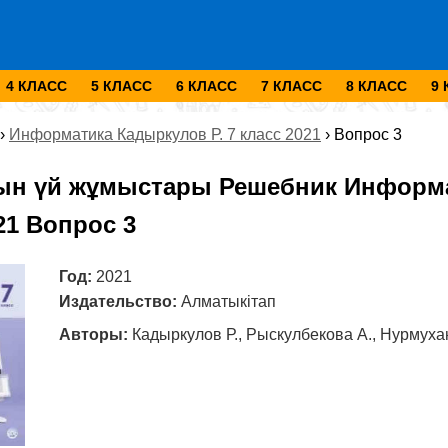
4 КЛАСС
5 КЛАСС
6 КЛАСС
7 КЛАСС
8 КЛАСС
9
›
Информатика Кадыркулов Р. 7 класс 2021
›
Вопрос 3
ын үй жұмыстары Решебник Информа
21 Вопрос 3
Год:
2021
Издательство:
Алматыкітап
Авторы:
Кадыркулов Р., Рыскулбекова А., Нурмуха