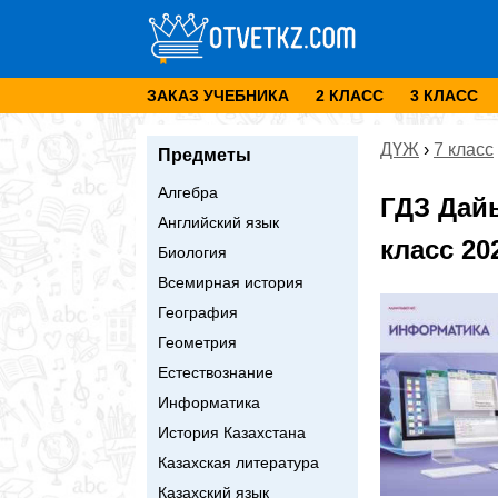
ЗАКАЗ УЧЕБНИКА
2 КЛАСС
3 КЛАСС
ДҮЖ
›
7 класс
Предметы
Алгебра
ГДЗ Дай
Английский язык
класс 20
Биология
Всемирная история
География
Геометрия
Естествознание
Информатика
История Казахстана
Казахская литература
Казахский язык