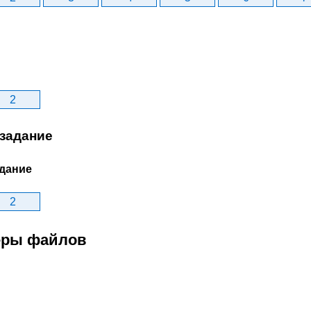
2
задание
дание
2
меры файлов