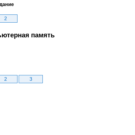
дание
2
пьютерная память
2
3