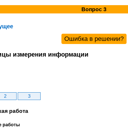
Вопрос 3
ущее
Ошибка в решении?
ницы измерения информации
2
3
кая работа
е работы