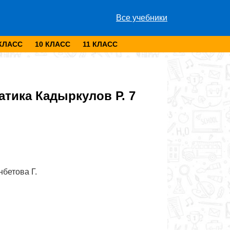
Все учебники
 КЛАСС
10 КЛАСС
11 КЛАСС
тика Кадыркулов Р. 7
нбетова Г.