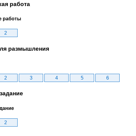
кая работа
е работы
2
ля размышления
2
3
4
5
6
задание
дание
2