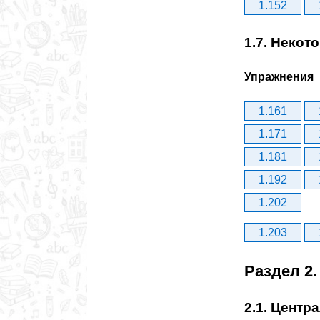
1.152
1.7. Некот
Упражнения
1.161
1.171
1.181
1.192
1.202
1.203
Раздел 2
2.1. Центр