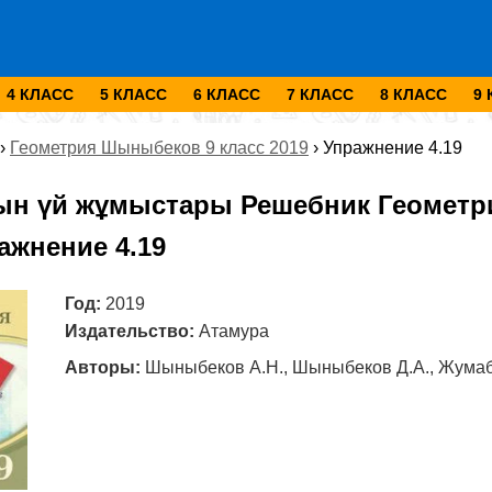
4 КЛАСС
5 КЛАСС
6 КЛАСС
7 КЛАСС
8 КЛАСС
9
›
Геометрия Шыныбеков 9 класс 2019
›
Упражнение 4.19
ын үй жұмыстары Решебник Геометр
ажнение 4.19
Год:
2019
Издательство:
Атамура
Авторы:
Шыныбеков А.Н., Шыныбеков Д.А., Жумаб