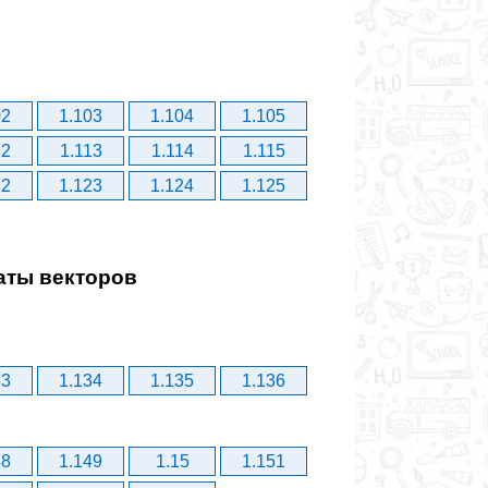
02
1.103
1.104
1.105
12
1.113
1.114
1.115
22
1.123
1.124
1.125
аты векторов
33
1.134
1.135
1.136
48
1.149
1.15
1.151