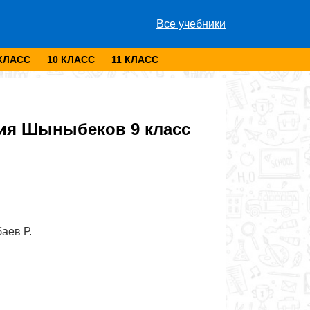
Все учебники
 КЛАСС
10 КЛАСС
11 КЛАСС
ия Шыныбеков 9 класс
аев Р.