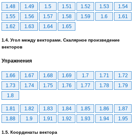
1.48
1.49
1.5
1.51
1.52
1.53
1.54
1.55
1.56
1.57
1.58
1.59
1.6
1.61
1.62
1.63
1.64
1.65
1.4. Угол между векторами. Скалярное произведение
векторов
Упражнения
1.66
1.67
1.68
1.69
1.7
1.71
1.72
1.73
1.74
1.75
1.76
1.77
1.78
1.79
1.8
1.81
1.82
1.83
1.84
1.85
1.86
1.87
1.88
1.9
1.91
1.92
1.93
1.94
1.95
1.5. Координаты вектора