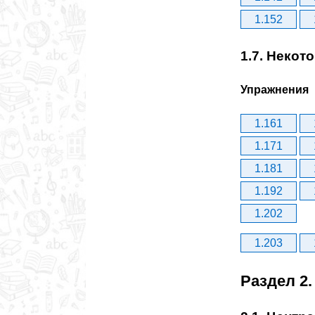
1.152
1.7. Некот
Упражнения
1.161
1.171
1.181
1.192
1.202
1.203
Раздел 2