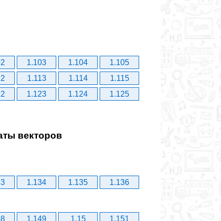
02
1.103
1.104
1.105
12
1.113
1.114
1.115
22
1.123
1.124
1.125
аты векторов
33
1.134
1.135
1.136
48
1.149
1.15
1.151