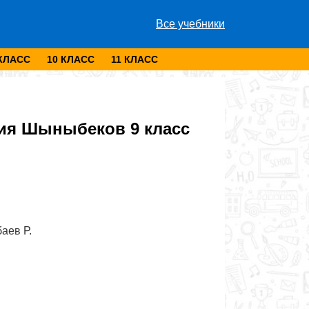
Все учебники
 КЛАСС
10 КЛАСС
11 КЛАСС
ия Шыныбеков 9 класс
аев Р.