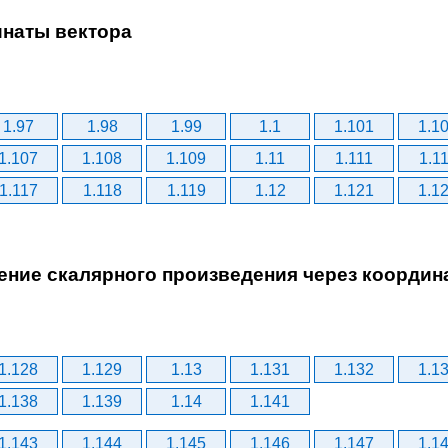
инаты вектора
1.97
1.98
1.99
1.1
1.101
1.1
1.107
1.108
1.109
1.11
1.111
1.1
1.117
1.118
1.119
1.12
1.121
1.1
жение скалярного произведения через координ
1.128
1.129
1.13
1.131
1.132
1.1
1.138
1.139
1.14
1.141
1.143
1.144
1.145
1.146
1.147
1.1