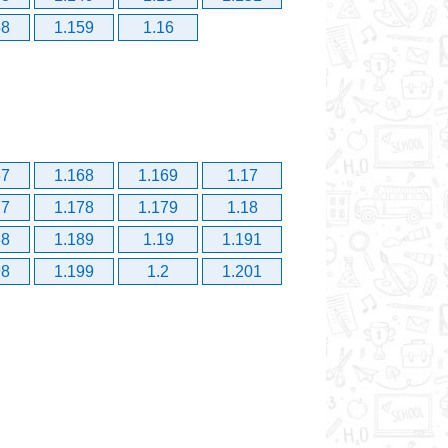
58
1.159
1.16
67
1.168
1.169
1.17
77
1.178
1.179
1.18
88
1.189
1.19
1.191
98
1.199
1.2
1.201