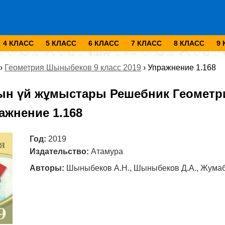
4 КЛАСС
5 КЛАСС
6 КЛАСС
7 КЛАСС
8 КЛАСС
9
›
Геометрия Шыныбеков 9 класс 2019
›
Упражнение 1.168
ын үй жұмыстары Решебник Геометр
ажнение 1.168
Год:
2019
Издательство:
Атамура
Авторы:
Шыныбеков А.Н., Шыныбеков Д.А., Жумаб