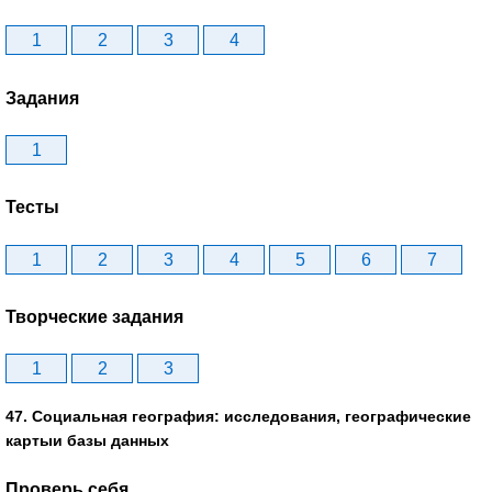
1
2
3
4
Задания
1
Тесты
1
2
3
4
5
6
7
Творческие задания
1
2
3
47. Социальная география: исследования, географические
картыи базы данных
Проверь себя