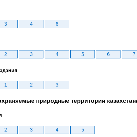
3
4
6
2
3
4
5
6
7
задания
1
2
3
 охраняемые природные территории казахстан
я
2
3
4
5