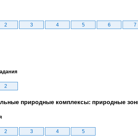
2
3
4
5
6
7
задания
2
нальные природные комплексы: природные зо
я
2
3
4
5