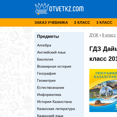
ЗАКАЗ УЧЕБНИКА
2 КЛАСС
3 КЛАСС
ДҮЖ
›
9 класс
Предметы
Алгебра
ГДЗ Дайы
Английский язык
класс 20
Биология
Всемирная история
География
Геометрия
Естествознание
Информатика
История Казахстана
Казахская литература
Казахский язык