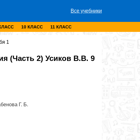
Все учебники
 КЛАСС
10 КЛАСС
11 КЛАСС
бя 1
(Часть 2) Усиков В.В. 9
абенова Г. Б.