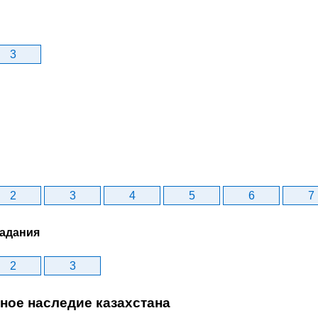
3
2
3
4
5
6
7
задания
2
3
ное наследие казахстана