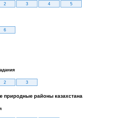
2
3
4
5
6
задания
2
3
ые природные районы казахстана
я