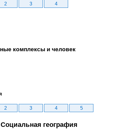
2
3
4
дные комплексы и человек
я
2
3
4
5
. Социальная география