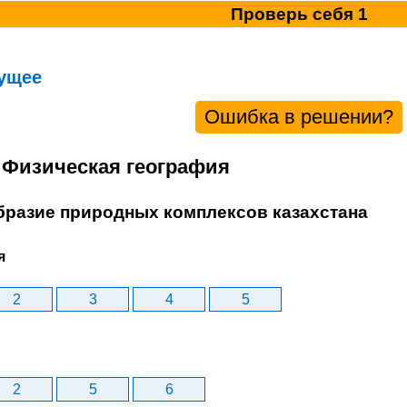
Проверь себя 1
ущее
Ошибка в решении?
. Физическая география
образие природных комплексов казахстана
я
2
3
4
5
2
5
6