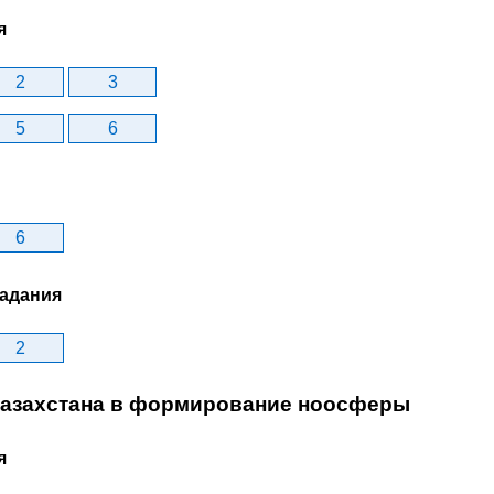
я
2
3
5
6
6
задания
2
 казахстана в формирование ноосферы
я