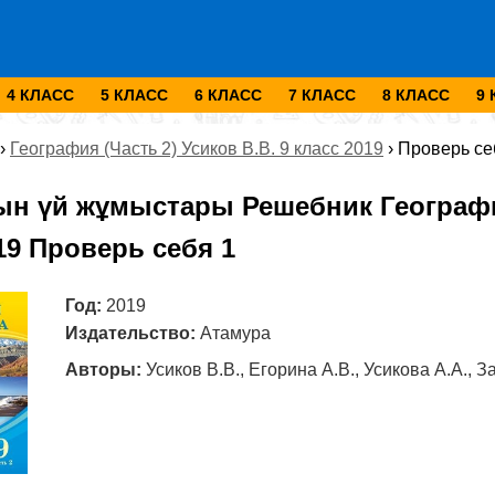
4 КЛАСС
5 КЛАСС
6 КЛАСС
7 КЛАСС
8 КЛАСС
9
›
География (Часть 2) Усиков В.В. 9 класс 2019
›
Проверь се
н үй жұмыстары Решебник География 
19 Проверь себя 1
Год:
2019
Издательство:
Атамура
Авторы:
Усиков В.В., Егорина А.В., Усикова А.А., З