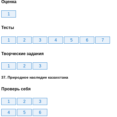
Оценка
1
Тесты
1
2
3
4
5
6
7
Творческие задания
1
2
3
37. Природное наследие казахстана
Проверь себя
1
2
3
4
5
6