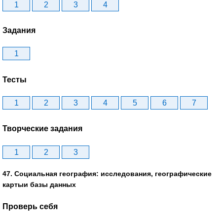
1
2
3
4
Задания
1
Тесты
1
2
3
4
5
6
7
Творческие задания
1
2
3
47. Социальная география: исследования, географические
картыи базы данных
Проверь себя