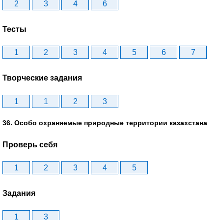
2
3
4
6
Тесты
1
2
3
4
5
6
7
Творческие задания
1
1
2
3
36. Особо охраняемые природные территории казахстана
Проверь себя
1
2
3
4
5
Задания
1
3