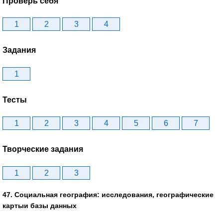
Проверь себя
1
2
3
4
Задания
1
Тесты
1
2
3
4
5
6
7
Творческие задания
1
2
3
47. Социальная география: исследования, географические
картыи базы данных