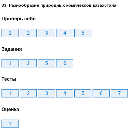
33. Разнообразие природных комплексов казахстана
Проверь себя
1
2
3
4
5
Задания
1
2
5
6
Тесты
1
2
3
4
5
6
7
Оценка
1