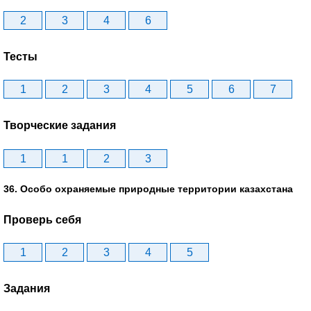
2
3
4
6
Тесты
1
2
3
4
5
6
7
Творческие задания
1
1
2
3
36. Особо охраняемые природные территории казахстана
Проверь себя
1
2
3
4
5
Задания