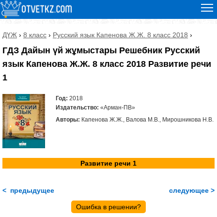
ДҮЖ
›
8 класс
›
Русский язык Капенова Ж.Ж. 8 класс 2018
›
ГДЗ Дайын үй жұмыстары Решебник Русский
язык Капенова Ж.Ж. 8 класс 2018 Развитие речи
1
Год:
2018
Издательство:
«Арман-ПВ»
Авторы:
Капенова Ж.Ж., Валова М.В., Мирошникова Н.В.
Развитие речи 1
< предыдущее
следующее >
Ошибка в решении?