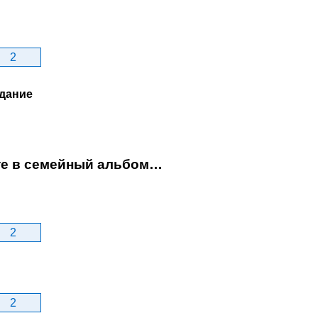
2
дание
ите в семейный альбом…
2
2