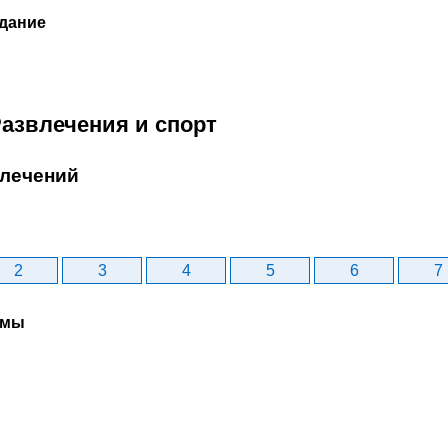
дание
Развлечения и спорт
влечений
2
3
4
5
6
7
рмы