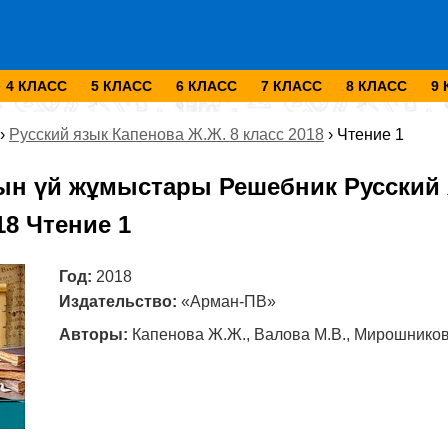
4 КЛАСС
5 КЛАСС
6 КЛАСС
7 КЛАСС
8 КЛАСС
9
›
Русский язык Капенова Ж.Ж. 8 класс 2018
›
Чтение 1
ын үй жұмыстары Решебник Русский 
18 Чтение 1
Год:
2018
Издательство:
«Арман-ПВ»
Авторы:
Капенова Ж.Ж., Валова М.В., Мирошников