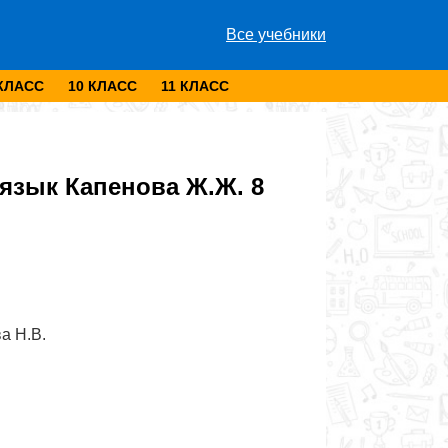
Все учебники
 КЛАСС
10 КЛАСС
11 КЛАСС
язык Капенова Ж.Ж. 8
а Н.В.