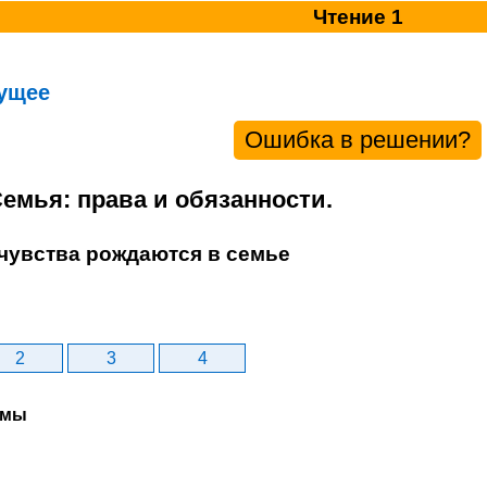
Чтение 1
ущее
Ошибка в решении?
Семья: права и обязанности.
 чувства рождаются в семье
2
3
4
рмы