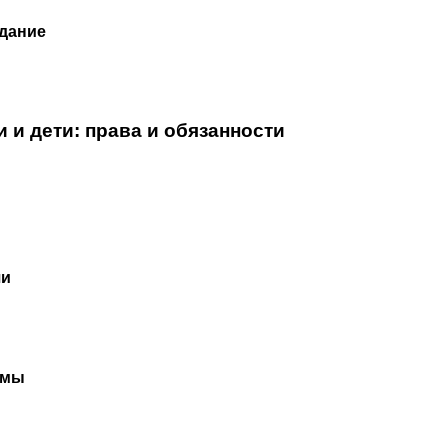
дание
и и дети: права и обязанности
чи
рмы