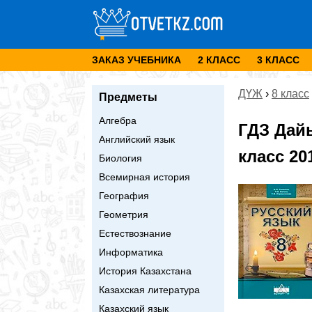
ЗАКАЗ УЧЕБНИКА
2 КЛАСС
3 КЛАСС
ДҮЖ
›
8 класс
Предметы
Алгебра
ГДЗ Дай
Английский язык
класс 20
Биология
Всемирная история
География
Геометрия
Естествознание
Информатика
История Казахстана
Казахская литература
Казахский язык