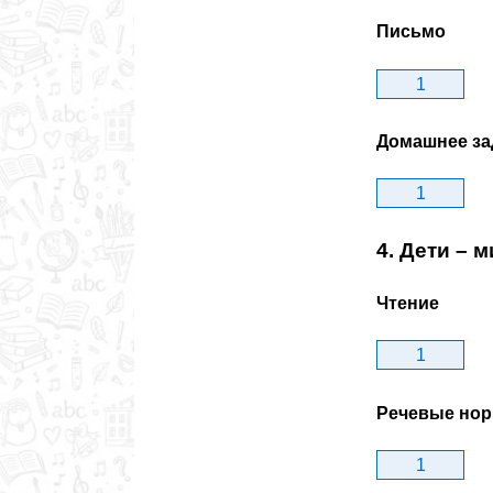
Письмо
1
Домашнее за
1
4. Дети – 
Чтение
1
Речевые но
1