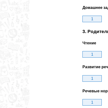
Домашнее за
1
3. Родител
Чтение
1
Развитие ре
1
Речевые но
1