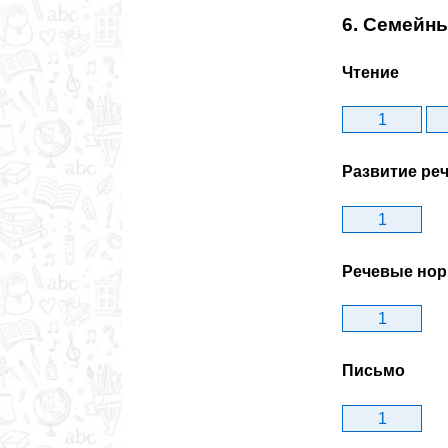
6. Семейн
Чтение
1
Развитие ре
1
Речевые но
1
Письмо
1