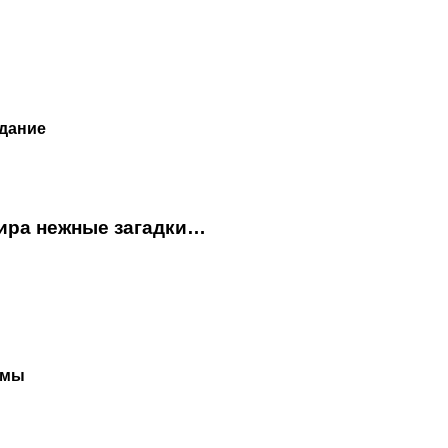
дание
мира нежные загадки…
рмы