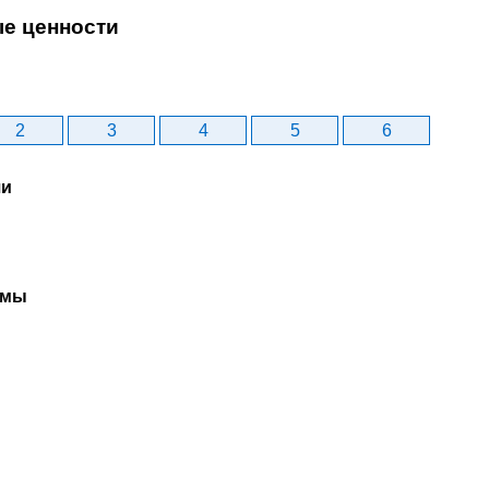
ые ценности
2
3
4
5
6
чи
рмы