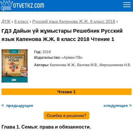
ДҮЖ
›
8 класс
›
Русский язык Капенова Ж.Ж. 8 класс 2018
›
ГДЗ Дайын үй жұмыстары Решебник Русский
язык Капенова Ж.Ж. 8 класс 2018 Чтение 1
Год:
2018
Издательство:
«Арман-ПВ»
Авторы:
Капенова Ж.Ж., Валова М.В., Мирошникова Н.В.
Чтение 1
< предыдущее
следующее >
Ошибка в решении?
Глава 1. Семья: права и обязанности.